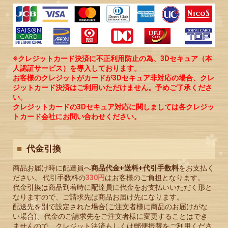
※クレジットカード決済に不正利用防止の為、3Dセキュア（本
人認証サービス）を導入しております。
お客様のクレジットがカードが3Dセキュア非対応の場合、クレ
ジットカード決済はご利用いただけません。予めご了承くださ
い。
クレジットカードの3Dセキュア対応に関しましては各クレジッ
トカード会社にお問い合わせください。
代金引換
商品お届け時に配達員へ
商品代金+送料+代引手数料
をお支払く
ださい。 代引手数料の
330円
はお客様のご負担となります。
代金引換は商品到着時に配達員に代金をお支払いいただく形と
なりますので、ご請求先は商品お届け先になります。
配送先を別で設定された場合(ご注文者様に商品のお届けがな
い場合)、代金のご請求先をご注文者様に変更することはでき
ませんので、クレジット決済もしくは郵便振替をご利用くださ