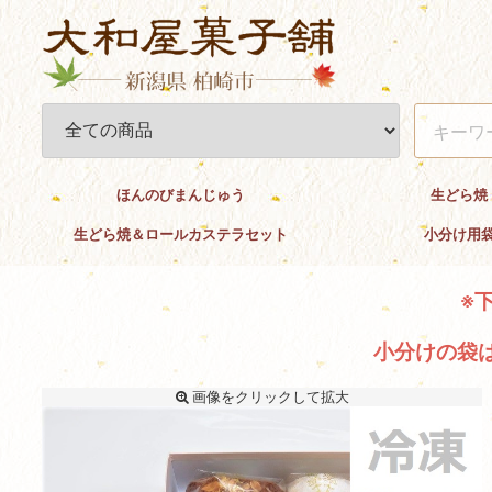
ほんのびまんじゅう
生どら焼
生どら焼＆ロールカステラセット
小分け用
※
小分けの袋
画像を
クリック
して拡大