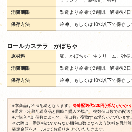
ブランデー、膨張剤、香料
消費期限
製造より冷凍で2週間、解凍後4日
保存方法
冷凍、もしくは10℃以下で保存し
ロールカステラ かぼちゃ
原材料
卵、かぼちゃ、生クリーム、砂糖
消費期限
製造より冷凍で2週間、解凍後2日
保存方法
冷凍、もしくは10℃以下で保存し
※本商品は冷凍配送となります。
冷凍配送代220円(税込)がかか
※通常・冷蔵配送商品と同時ご購入の場合、複数個口数での配送
※ご購入合計個数によって、個口数が変動する場合がございます
その際は一番送料のかからない梱包口数になるよう送料を再計算
確定金額をメールにてお送りさせていただきます。