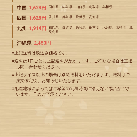
中国
1,628円
岡山県 広島県 山口県 鳥取県 島根県
四国
1,628円
香川県 徳島県 愛媛県 高知県
九州
1,914円
福岡県 佐賀県 長崎県 熊本県 大分県 宮崎県 鹿
児島県
沖縄県
2,453円
※上記送料は税込み価格です。
※送料は1口ごとに上記送料がかかります。ご不明な場合は直接
お問い合わせください。
※上記サイズ以上の場合は別途送料をいただきます。送料はご
注文確定後、お知らせいたします。
※配達地域によってはご希望の到着時間に沿えない場合がござ
います。予めご了承ください。