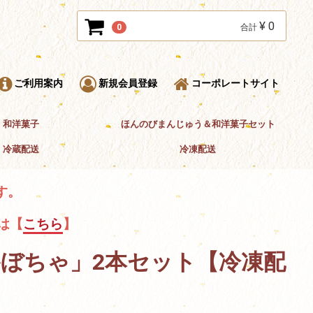
¥ 0
0
合計
ご利用案内
新規会員登録
コーポレートサイト
和洋菓子
ほんのびまんじゅう＆和洋菓子セット
冷蔵配送
冷凍配送
す。
は【
こちら
】
ぼちゃ」2本セット【冷凍配