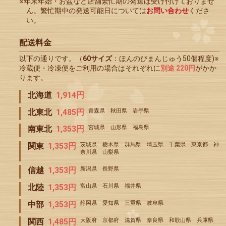
※年末年始・お盆など店舗繁忙期の発送は受け付けておりませ
ん。繁忙期中の発送可能日については
お問い合わせ
くださ
い。
配送料金
以下の通りです。（
60サイズ
：ほんのびまんじゅう50個程度)※
冷蔵便・冷凍便をご利用の場合はそれぞれに
別途 220円
がかか
ります。
北海道
1,914円
北東北
1,485円
青森県 秋田県 岩手県
南東北
1,353円
宮城県 山形県 福島県
関東
1,353円
茨城県 栃木県 群馬県 埼玉県 千葉県 東京都 神
奈川県 山梨県
信越
1,353円
新潟県 長野県
北陸
1,353円
富山県 石川県 福井県
中部
1,353円
静岡県 愛知県 三重県 岐阜県
関西
1,485円
大阪府 京都府 滋賀県 奈良県 和歌山県 兵庫県